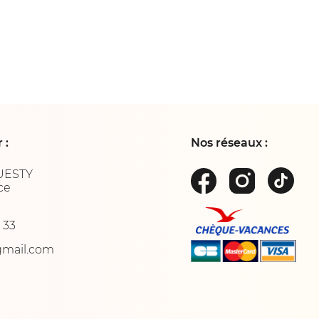
 :
Nos réseaux :
UESTY
ce
2 33
gmail.com