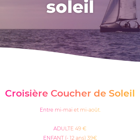
soleil
Croisière Coucher de Soleil
Entre mi-mai et mi-août.
ADULTE 49 €
ENFANT (- 12 ans) 39€