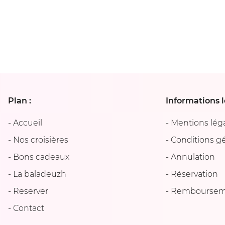
Plan :
Informations l
-
Accueil
-
Mentions lég
-
Nos croisières
-
Conditions g
-
Bons cadeaux
-
Annulation
-
La baladeuzh
-
Réservation
-
Reserver
-
Remboursem
-
Contact