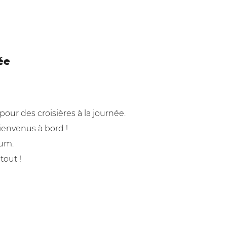
ée
pour des croisières à la journée.
bienvenus à bord !
mum.
tout !