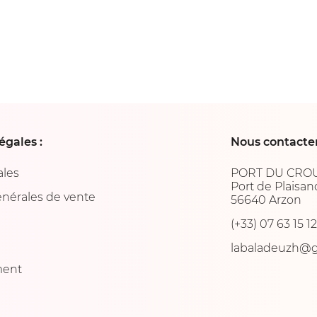
égales :
Nous contacter
ales
PORT DU CRO
Port de Plaisan
énérales de vente
56640 Arzon
(+33) 07 63 15 1
labaladeuzh@
ent