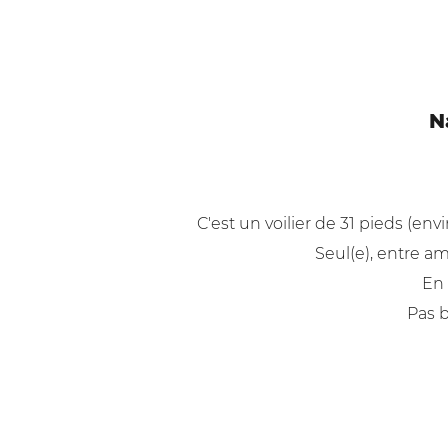
N
C'est un voilier de 31 pieds (en
Seul(e), entre am
En 
Pas b